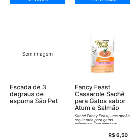
Sem imagem
Escada de 3
Fancy Feast
degraus de
Cassarole Sachê
espuma São Pet
para Gatos sabor
Atum e Salmão
Sachê Fancy Feast, uma opção
requintada para gatos
exigentes. Este alimento
premium oferece uma mistura
deliciosa e equilibrada de
R$ 6,50
ingredientes de alta qualidade,