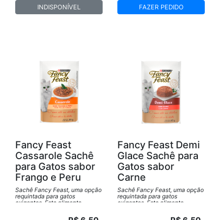
garantindo uma experiência
gourmet para o paladar do seu
INDISPONÍVEL
FAZER PEDIDO
felino.
Fancy Feast
Fancy Feast Demi
Cassarole Sachê
Glace Sachê para
para Gatos sabor
Gatos sabor
Frango e Peru
Carne
Sachê Fancy Feast, uma opção
Sachê Fancy Feast, uma opção
requintada para gatos
requintada para gatos
exigentes. Este alimento
exigentes. Este alimento
premium oferece uma mistura
premium oferece uma mistura
deliciosa e equilibrada de
deliciosa e equilibrada de