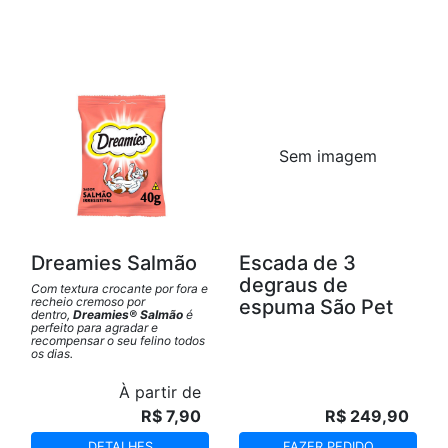
Sem imagem
Dreamies Salmão
Escada de 3
degraus de
Com textura crocante por fora e
recheio cremoso por
espuma São Pet
dentro,
Dreamies® Salmão
é
perfeito para agradar e
recompensar o seu felino todos
os dias.
À partir de
R$ 7,90
R$ 249,90
DETALHES
FAZER PEDIDO