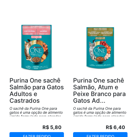
e a melhor nutrição.
Purina One sachê
Purina One sachê
Salmão para Gatos
Salmão, Atum e
Adultos e
Peixe Branco para
Castrados
Gatos Ad...
O sachê da Purina One para
O sachê da Purina One para
gatos é uma opção de alimento
gatos é uma opção de alimento
úmido formulado para atender
úmido formulado para atender
às necessidades nutricionais
às necessidades nutricionais
específicas dos felinos. Com
específicas dos felinos. Com
R$ 5,80
R$ 6,40
ingredientes de alta qualidade,
ingredientes de alta qualidade,
o sachê oferece uma refeição
o sachê oferece uma refeição
saborosa e equilibrada,
saborosa e equilibrada,
FAZER PEDIDO
FAZER PEDIDO