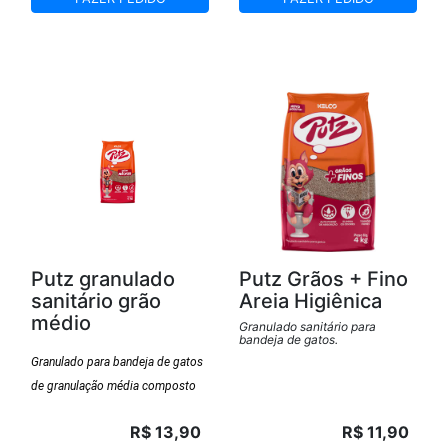
promovendo a saúde e o bem-
promovendo a saúde e o bem-
estar do gato.
estar do gato.
Putz granulado
Putz Grãos + Fino
sanitário grão
Areia Higiênica
médio
Granulado sanitário para
bandeja de gatos.
Granulado para bandeja de gatos
de granulação média composto
de mineral natural esmectita para
R$ 13,90
R$ 11,90
absorver a urina e formar torrões.