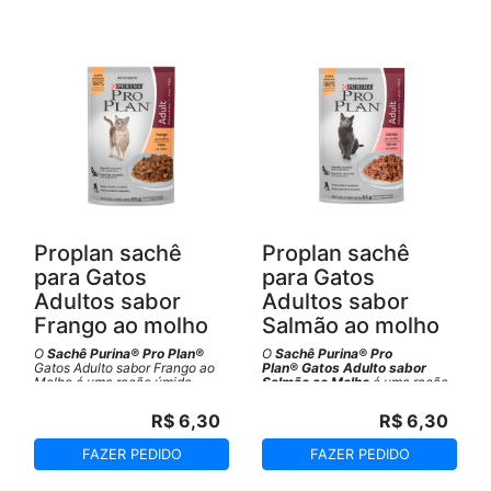
Proplan sachê
Proplan sachê
para Gatos
para Gatos
Adultos sabor
Adultos sabor
Frango ao molho
Salmão ao molho
O
Sachê Purina® Pro Plan®
O
Sachê Purina® Pro
Gatos Adulto sabor Frango ao
Plan®
Gatos Adulto sabor
Molho é uma ração úmida
Salmão ao Molho
é uma ração
Super Premium para gatos de
úmida Super Premium para
todos os portes desenvolvida
gatos de todos os portes
R$ 6,30
R$ 6,30
com a mais alta tecnologia para
desenvolvida com a mais alta
entregar sabor e a melhor
tecnologia para entregar sabor
nutrição.
e a melhor nutrição.
FAZER PEDIDO
FAZER PEDIDO