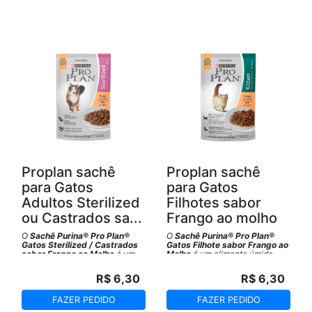
Proplan sachê
Proplan sachê
para Gatos
para Gatos
Adultos Sterilized
Filhotes sabor
ou Castrados sa...
Frango ao molho
O
Sachê Purina® Pro Plan®
O
Sachê Purina® Pro Plan®
Gatos Sterilized / Castrados
Gatos Filhote sabor Frango ao
sabor Frango ao Molho
é um
Molho
é um alimento úmido
alimento úmido Super Premium
Super Premium completo e
completo e balanceado para
balanceado para gatos de
R$ 6,30
R$ 6,30
gatos adultos (acima de 1
todos os portes desenvolvida
ano)de todos os portes
com a mais alta tecnologia para
desenvolvida com a mais alta
entregar sabor e a melhor
FAZER PEDIDO
FAZER PEDIDO
tecnologia para entregar sabor
nutrição.