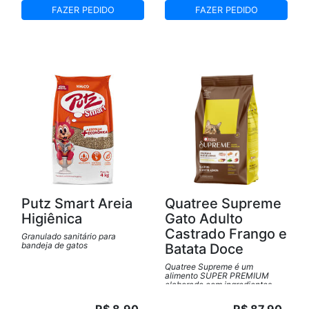
FAZER PEDIDO
FAZER PEDIDO
Putz Smart Areia
Quatree Supreme
Higiênica
Gato Adulto
Castrado Frango e
Granulado sanitário para
bandeja de gatos
Batata Doce
Quatree Supreme é um
alimento SUPER PREMIUM
elaborado com ingredientes
nobres e cuidadosamente
selecionados para proporcionar