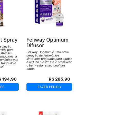
t Spray
Feliway Optimum
Difusor
 solução
vida para
Feliway Optimum é uma nova
estresse;
geração de feromônios
emocional à
sintéticos projetada para ajudar
eromônios que
a reduzir o estresse e promover
 tranquilo e
o bem-estar emocional dos
mal.
gatos.
$ 194,90
R$ 285,90
HES
FAZER PEDIDO