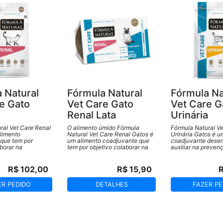
 Natural
Fórmula Natural
Fórmula Na
e Gato
Vet Care Gato
Vet Care G
Renal Lata
Urinária
ral Vet Care Renal
O alimento úmido Fórmula
Fórmula Natural Ve
limento
Natural Vet Care Renal Gatos é
Urinária Gatos é u
que tem por
um alimento coadjuvante que
coadjuvante desen
aborar na
tem por objetivo colaborar na
auxiliar na preven
a progressão da
diminuição da progressão da
evitar recidivas de
l Crônica e
doença renal crônica e
oxalato de cálcio o
ualidade de vida de
melhorar a qualidade de vida de
em gatos.
R$ 102,00
R$ 15,90
ores dessa
gatos portadores dessa
afecção. Além de oferecer
ER PEDIDO
DETALHES
FAZER PE
diferenciais importantes para
animais com doença renal
crônica, Fórmula Natural Vet
Care Renal Gatos – úmido ainda
oferece benefícios que só um
alimento úmido coadjuvante