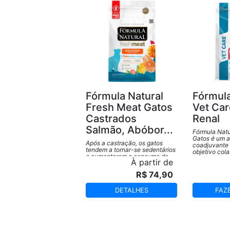
Fórmula Natural
Fórmula
Fresh Meat Gatos
Vet Car
Castrados
Renal
Salmão, Abóbor...
Fórmula Natu
Gatos é um a
Após a castração, os gatos
coadjuvante 
tendem a tornar-se sedentários
objetivo col
e aumentarem o consumo de
diminuição d
À partir de
alimento, o que facilita o ganho
Doença Rena
excessivo de peso e por isso
melhorar a q
R$ 74,90
necessitam de uma nutrição
gatos portad
adequada a essa nova
afecção.
realidade.
DETALHES
FAZ