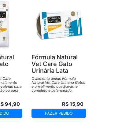
tural
Fórmula Natural
ato
Vet Care Gato
Urinária Lata
t Care
O alimento úmido Fórmula
m alimento
Natural Vet Care Urinária Gatos
volvido para
é um alimento coadjuvante
ção ou para
completo e balanceado,
 urólitos de
desenvolvido para auxiliar na
u estruvita
prevenção de urólitos
recorrentes de estruvita e
R$ 94,90
R$ 15,90
oxalato de cálcio em gatos
adultos. Além de oferecer
DIDO
FAZER PEDIDO
diferenciais importantes para
animais que apresentam
formação de cálculos
recorrentes, Fórmula Natural
Vet Care Urinária Gatos Úmida
ainda oferece benefícios que só