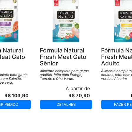
 Natural
Fórmula Natural
Fórmula Na
Meat Gato
Fresh Meat Gato
Fresh Mea
Sênior
Adulto
Alimento completo para gatos
Alimento completo
pleto para gatos
adultos, feito com Frango,
adultos, feito com
to com Salmão,
Tomate e Chá Verde.
verde e Alecrim.
oe vera.
À partir de
R$ 103,90
R$ 70,90
ER PEDIDO
DETALHES
FAZER PE