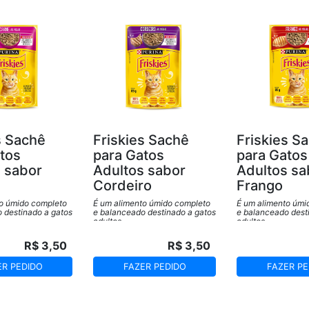
pode proporcionar
s Sachê
Friskies Sachê
Friskies S
tos
para Gatos
para Gatos
 sabor
Adultos sabor
Adultos sa
Cordeiro
Frango
o úmido completo
É um alimento úmido completo
É um alimento úmi
 destinado a gatos
e balanceado destinado a gatos
e balanceado dest
adultos.
adultos.
R$ 3,50
R$ 3,50
ER PEDIDO
FAZER PEDIDO
FAZER PE