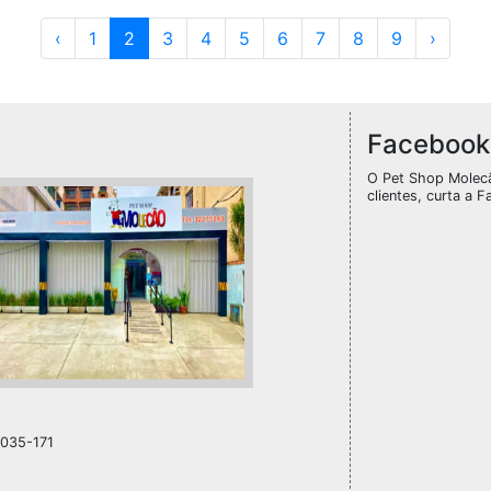
‹
1
2
3
4
5
6
7
8
9
›
Facebook
O Pet Shop Molec
clientes, curta a F
1035-171