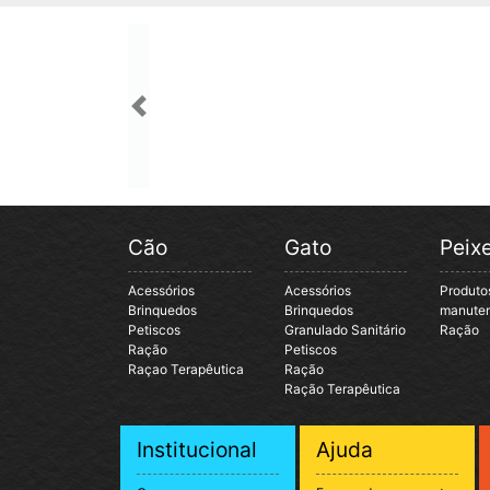
Previous
Cão
Gato
Peix
Acessórios
Acessórios
Produto
Brinquedos
Brinquedos
manute
Petiscos
Granulado Sanitário
Ração
Ração
Petiscos
Raçao Terapêutica
Ração
Ração Terapêutica
Institucional
Ajuda