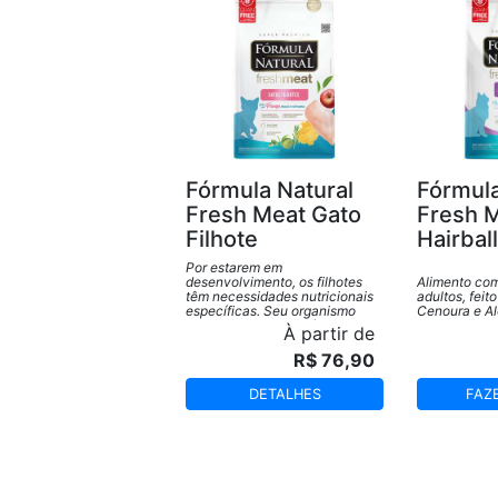
Fórmula Natural
Fórmula
Fresh Meat Gato
Fresh 
Filhote
Hairball
Por estarem em
desenvolvimento, os filhotes
Alimento com
têm necessidades nutricionais
adultos, fei
específicas. Seu organismo
Cenoura e Al
demanda mais proteína, energia
À partir de
e níveis adequados de
vitaminas e minerais. Este
R$ 76,90
produto foi formulado
especialmente para atender às
DETALHES
FAZ
demandas nutricionais nessa
fase de vida.