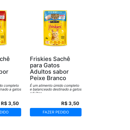
um alimento úmido coadjuvante
pode proporcionar
achê
Friskies Sachê
para Gatos
bor
Adultos sabor
Peixe Branco
do completo
É um alimento úmido completo
inado a gatos
e balanceado destinado a gatos
adultos.
R$ 3,50
R$ 3,50
DIDO
FAZER PEDIDO