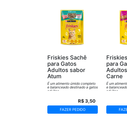
Friskies Sachê
Friskie
para Gatos
para Ga
Adultos sabor
Adultos
Atum
Carne
É um alimento úmido completo
É um aliment
e balanceado destinado a gatos
e balanceado
adultos.
adultos.
R$ 3,50
FAZER PEDIDO
FAZ