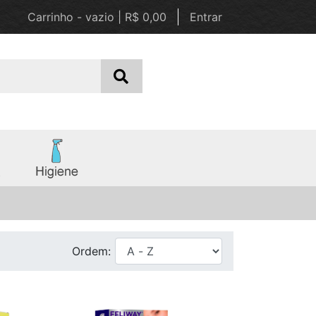
Carrinho - vazio | R$ 0,00
Entrar
Ordem: