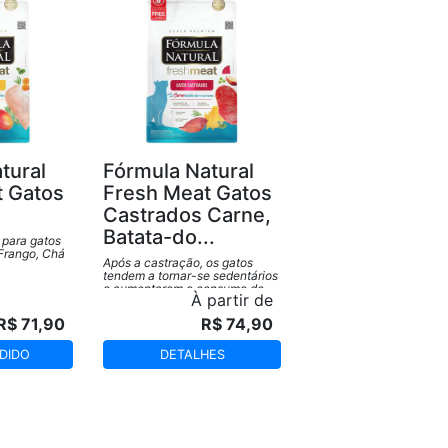
tural
Fórmula Natural
t Gatos
Fresh Meat Gatos
Castrados Carne,
Batata-do...
 para gatos
 Frango, Chá
Após a castração, os gatos
tendem a tornar-se sedentários
e aumentarem o consumo de
À partir de
alimento, o que facilita o ganho
excessivo de peso e por isso
R$ 71,90
R$ 74,90
necessitam de uma nutrição
adequada a essa nova
realidade.
DIDO
DETALHES