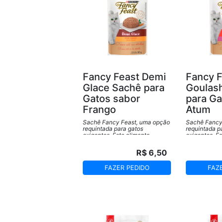
Fancy Feast Demi
Fancy F
Glace Sachê para
Goulas
Gatos sabor
para Ga
Frango
Atum
Sachê Fancy Feast, uma opção
Sachê Fancy
requintada para gatos
requintada p
exigentes. Este alimento
exigentes. E
premium oferece uma mistura
premium ofe
deliciosa e equilibrada de
deliciosa e e
R$ 6,50
ingredientes de alta qualidade,
ingredientes 
garantindo uma experiência
garantindo u
gourmet para o paladar do seu
gourmet para
FAZER PEDIDO
FAZ
felino.
felino.