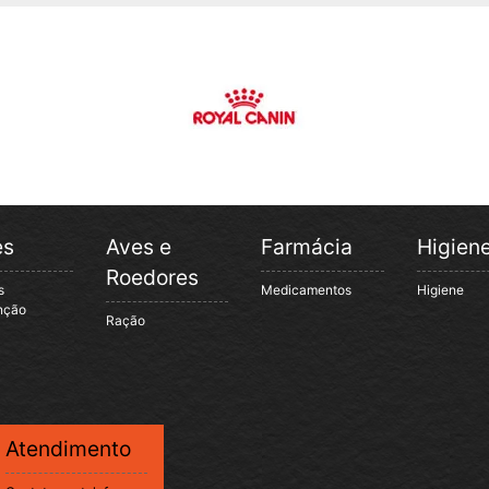
es
Aves e
Farmácia
Higien
Roedores
s
Medicamentos
Higiene
nção
Ração
Atendimento