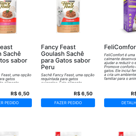
east
Fancy Feast
FeliComfor
h Sachê
Goulash Sachê
FeliComfort é uma
calmante desenvol
tos sabor
para Gatos sabor
ajudar a reduzir o 
Peru
Promove conforto 
gatos. Ele inclui f
a cria um ambiente
 Feast, uma opção
Sachê Fancy Feast, uma opção
familiar para o ani
ara gatos
requintada para gatos
ste alimento
exigentes. Este alimento
rece uma mistura
premium oferece uma mistura
quilibrada de
deliciosa e equilibrada de
R$ 6,50
R$ 6,50
R
de alta qualidade,
ingredientes de alta qualidade,
ma experiência
garantindo uma experiência
 o paladar do seu
gourmet para o paladar do seu
ER PEDIDO
FAZER PEDIDO
DETAL
felino.