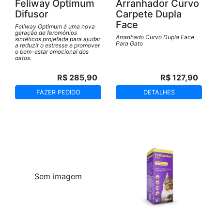
Feliway Optimum
Arranhador Curvo
Difusor
Carpete Dupla
Face
Feliway Optimum é uma nova
geração de feromônios
Arranhado Curvo Dupla Face
sintéticos projetada para ajudar
Para Gato
a reduzir o estresse e promover
o bem-estar emocional dos
gatos.
R$ 285,90
R$ 127,90
FAZER PEDIDO
DETALHES
Sem imagem