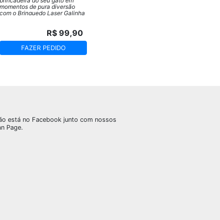
brincadeira do seu gato em
momentos de pura diversão
com o Brinquedo Laser Galinha
Plástica 360° da Fluffie.
R$ 99,90
FAZER PEDIDO
ão está no Facebook junto com nossos
an Page.