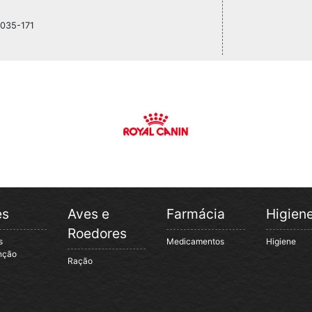
1035-171
es
Aves e
Farmácia
Higien
Roedores
s
Medicamentos
Higiene
nção
Ração