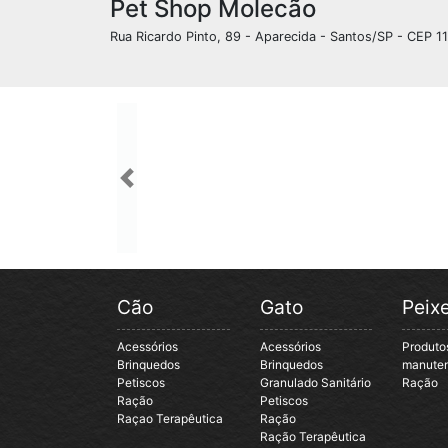
Pet Shop Molecão
Rua Ricardo Pinto, 89 - Aparecida - Santos/SP - CEP 1
Previous
Cão
Gato
Peix
Acessórios
Acessórios
Produto
Brinquedos
Brinquedos
manute
Petiscos
Granulado Sanitário
Ração
Ração
Petiscos
Raçao Terapêutica
Ração
Ração Terapêutica