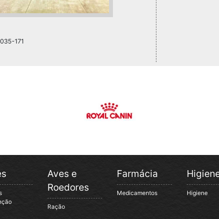
1035-171
es
Aves e
Farmácia
Higien
Roedores
s
Medicamentos
Higiene
nção
Ração