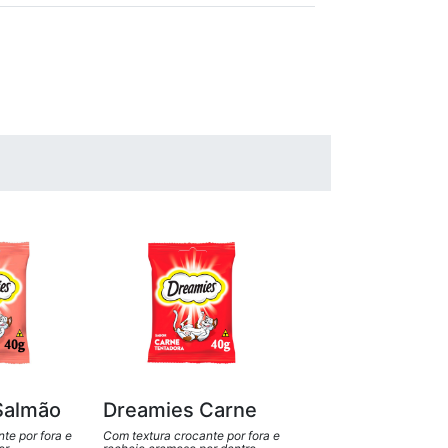
Salmão
Dreamies Carne
te por fora e
Com textura crocante por fora e