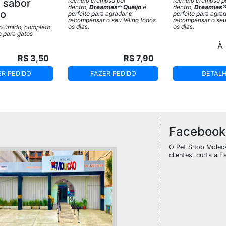
recheio cremoso por
recheio cremoso p
 sabor
dentro,
Dreamies® Queijo
é
dentro,
Dreamies®
ro
perfeito para agradar e
perfeito para agrad
recompensar o seu felino todos
recompensar o seu 
os dias.
os dias.
o úmido, completo
 para gatos
À p
R$ 3,50
R$ 7,90
ER PEDIDO
FAZER PEDIDO
DETAL
Facebook
O Pet Shop Molec
clientes, curta a F