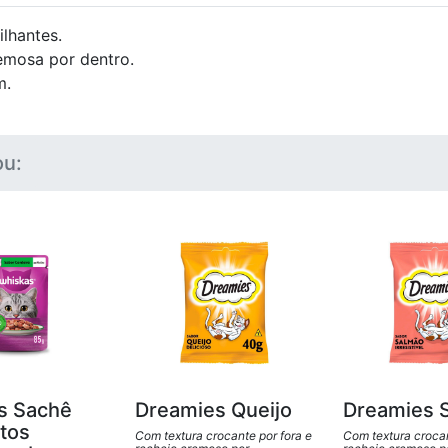
ilhantes.
remosa por dentro.
m.
u:
s Sachê
Dreamies Queijo
Dreamies 
tos
Com textura crocante por fora e
Com textura crocan