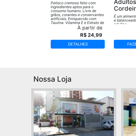
Adultos
Petisco cremoso feito com
ingredientes aptos para o
Cordei
consumo humano. Livre de
grãos, corantes e conservantes
É um aliment
artificiais. Enriquecido com
e balanceado
Taurina, Vitamina E e Extrato de
adultos.
Chá Verde.
À partir de
R$ 24,99
DETALHES
FAZ
Nossa Loja