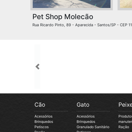
Pet Shop Molecão
Rua Ricardo Pinto, 89 - Aparecida - Santos/SP - CEP 1
Previous
Cão
Gato
Peix
Acessórios
Acessórios
Produto
Brinquedos
Brinquedos
manute
Petiscos
Granulado Sanitário
Ração