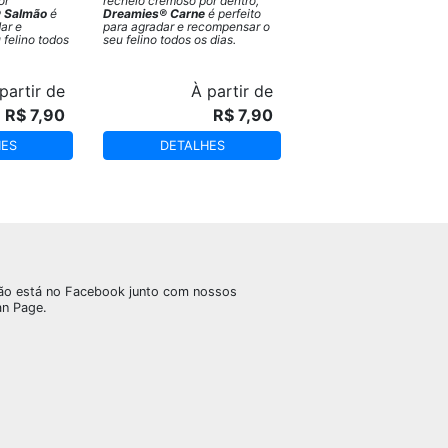
or
recheio cremoso por dentro,
 Salmão
é
Dreamies® Carne
é perfeito
ar e
para agradar e recompensar o
felino todos
seu felino todos os dias.
artir de
À partir de
R$ 7,90
R$ 7,90
HES
DETALHES
ão está no Facebook junto com nossos
an Page.