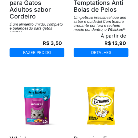
para Gatos
Temptations Anti
Adultos sabor
Bolas de Pelos
Cordeiro
Um petisco irresistível que une
sabor e cuidado! Com textura
É um alimento úmido, completo
crocante por fora e recheio
e balanceado para gatos
macio por dentro, o
Whiskas®
adultos.
Temptations Bolas de Pelo
foi
À partir de
desenvolvido especialmente
para ajudar a reduzir a
R$ 3,50
R$ 12,90
formação de bolas de pelo no
sistema digestivo dos gatos.
FAZER PEDIDO
DETALHES