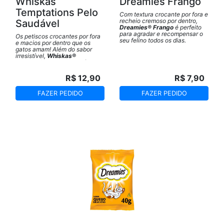
Whiskas
Dreamies Frango
Temptations Pelo
Com textura crocante por fora e
recheio cremoso por dentro,
Saudável
Dreamies® Frango
é perfeito
para agradar e recompensar o
Os petiscos crocantes por fora
seu felino todos os dias.
e macios por dentro que os
gatos amam! Além do sabor
irresistível,
Whiskas®
Temptations Pelo Saudável
contém nutrientes especiais
que contribuem para a beleza e
R$ 12,90
R$ 7,90
a vitalidade da pelagem,
ajudando a deixá-la mais macia
FAZER PEDIDO
FAZER PEDIDO
e brilhante.