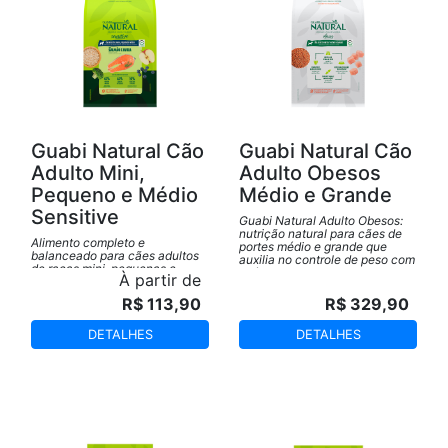
Guabi Natural Cão
Guabi Natural Cão
Adulto Mini,
Adulto Obesos
Pequeno e Médio
Médio e Grande
Sensitive
Guabi Natural Adulto Obesos:
nutrição natural para cães de
Alimento completo e
portes médio e grande que
balanceado para cães adultos
auxilia no controle de peso com
de raças mini, pequenas e
saúde e sabor.
À partir de
médias. Formulado com
ingredientes selecionados,
R$ 113,90
R$ 329,90
oferece todos os nutrientes
essenciais para a manutenção
da saúde e bem-estar dos cães,
DETALHES
DETALHES
atendendo às necessidades
específicas de cada porte.