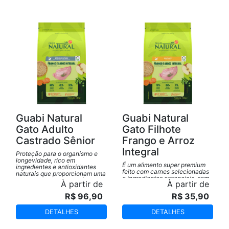
Guabi Natural
Guabi Natural
Gato Adulto
Gato Filhote
Castrado Sênior
Frango e Arroz
Integral
Proteção para o organismo e
longevidade, rico em
É um alimento super premium
ingredientes e antioxidantes
feito com carnes selecionadas
naturais que proporcionam uma
e ingredientes essenciais, sem
vida mais longa e saudável.
À partir de
À partir de
transgênico e indicado para
gatos filhotes.
R$ 96,90
R$ 35,90
DETALHES
DETALHES