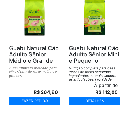
Guabi Natural Cão
Guabi Natural Cão
Adulto Sênior
Adulto Sênior Mini
Médio e Grande
e Pequeno
É um alimento indicado para
Nutrição completa para cães
cães sênior de raças médias e
idosos de raças pequenas.
grandes.
Ingredientes naturais, suporte
às articulações, imunidade
fortalecida e mais vitalidade
À partir de
para a melhor idade do seu pet.
R$ 264,90
R$ 112,00
FAZER PEDIDO
DETALHES