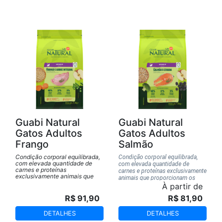
Guabi Natural
Guabi Natural
Gatos Adultos
Gatos Adultos
Frango
Salmão
Condição corporal equilibrada,
Condição corporal equilibrada,
com elevada quantidade de
com elevada quantidade de
carnes e proteínas
carnes e proteínas exclusivamente
exclusivamente animais que
animais que proporcionam os
proporcionam os nutrientes
nutrientes essenciais para a
À partir de
essenciais para a adequada
adequada condição corporal de
condição corporal de cada fase
R$ 91,90
R$ 81,90
cada fase de vida.
de vida.
DETALHES
DETALHES