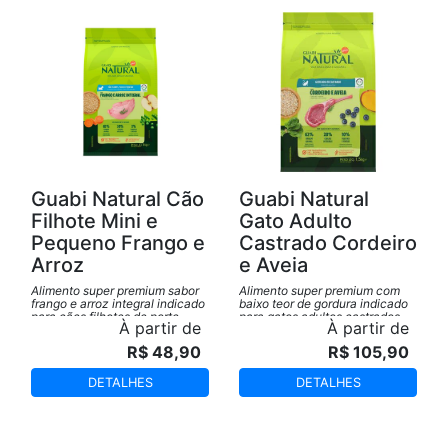
Guabi Natural Cão
Guabi Natural
Filhote Mini e
Gato Adulto
Pequeno Frango e
Castrado Cordeiro
Arroz
e Aveia
Alimento super premium sabor
Alimento super premium com
frango e arroz integral indicado
baixo teor de gordura indicado
para cães filhotes de porte
para gatos adultos castrados.
À partir de
À partir de
pequeno.
R$ 48,90
R$ 105,90
DETALHES
DETALHES